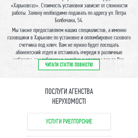
«Харьковгаз». Стоимость установки зависит от сложности
работы. Заявку необходимо подавать по адресу ул. Петра
Болбочана, 54.
Мы также предоставляем наших специалистов, а именно
газовщики в Харькове по установке и опломбировке газового
счетчика под ключ. Вам не нужно будет посещать
абонентский отдел и отстаивать очереди в различные
кабинеты, мы работаем в онлайне и сделаем все за Вас.
ЧИТАТИ СТАТТЮ ПОВНІСТЮ
У нас возможен монтаж бытового счетчика на газ только
на сварке!
*Цена одного нового газового счетчика с монтажными
ПОСЛУГИ АГЕНСТВА
работами составляет от 3800 грн. до 4800 грн. в
НЕРУХОМОСТІ
зависимости от прибора учета.
**Стоимость проектной документации для квартиры с одной
газовой плитой (без дополнительного газ. оборудования) от
УСЛУГИ РИЕЛТОРСКИЕ
5000 грн. до 8000 грн. (в зависимости от этажности).
Выполняем работы по установке и (или) замене газового